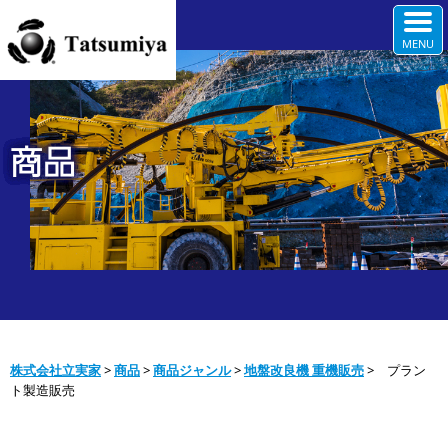
商品
株式会社立実家
>
商品
>
商品ジャンル
>
地盤改良機 重機販売
>
プラン
ト製造販売